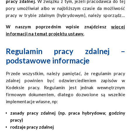
pracy zdalnej.
W związku z tym, jeżeli pracodawca do tej
pory umożliwiał albo w najbliższym czasie da możliwość
pracy w trybie zdalnym (hybrydowym), należy sporządzić
osobny dokument, który ureguluje kwestie prawne w tym
W naszym poprzednim wpisie znajdziesz
więcej
zakresie
.
Chodzi o zaopatrzenie się w
regulamin pracy
informacji na temat projektu ustawy.
zdalnej.
Regulamin pracy zdalnej –
podstawowe informacje
Przede wszystkim, należy pamiętać, że regulamin pracy
zdalnej powinien być odzwierciedleniem zapisów w
Kodeksie pracy. Regulamin jest jednak wewnętrznym
firmowym dokumentem, dlatego dozwolone są wszelkie
implementacje własne, np:
zasady pracy zdalnej (np. praca hybrydowa; godziny
pracy)
rodzaje pracy zdalnej