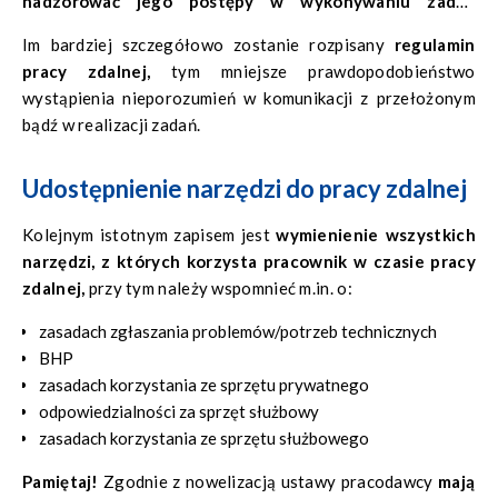
nadzorować jego postępy w wykonywaniu zadań
(również warto określić w jaki sposób odbywa się
Im bardziej szczegółowo zostanie rozpisany
regulamin
nadzorowanie/sprawdzanie pracy). Z kolei pracownik ma
pracy zdalnej,
tym mniejsze prawdopodobieństwo
obowiązek być dostępnym oraz realizować powierzone
wystąpienia nieporozumień w komunikacji z przełożonym
zadania w ustalonym przedziale czasowym.
bądź w realizacji zadań.
Udostępnienie narzędzi do pracy zdalnej
Kolejnym istotnym zapisem jest
wymienienie wszystkich
narzędzi, z których korzysta pracownik w czasie pracy
zdalnej,
przy tym należy wspomnieć m.in. o:
zasadach zgłaszania problemów/potrzeb technicznych
BHP
zasadach korzystania ze sprzętu prywatnego
odpowiedzialności za sprzęt służbowy
zasadach korzystania ze sprzętu służbowego
Pamiętaj!
Zgodnie z nowelizacją ustawy pracodawcy
mają