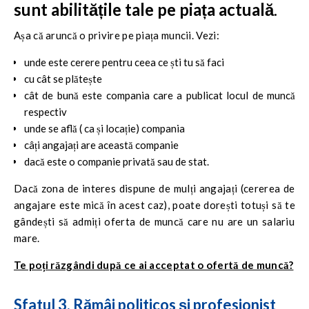
sunt abilitățile tale pe piața actuală
.
Așa că aruncă o privire pe piața muncii. Vezi:
unde este cerere pentru ceea ce ști tu să faci
cu cât se plătește
cât de bună este compania care a publicat locul de muncă
respectiv
unde se află ( ca și locație) compania
câți angajați are această companie
dacă este o companie privată sau de stat.
Dacă zona de interes dispune de mulți angajați (cererea de
angajare este mică în acest caz), poate dorești totuși să te
gândești să admiți oferta de muncă care nu are un salariu
mare.
Te poți răzgândi după ce ai acceptat o ofertă de muncă?
Sfatul
3. Rămâi politicos și profesionist