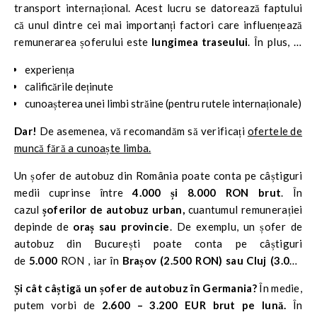
transport internațional. Acest lucru se datorează faptului
că unul dintre cei mai importanți factori care influențează
remunerarea șoferului este
lungimea traseului
. În plus, ia
în considerare:
experiența
calificările deținute
cunoașterea unei limbi străine (pentru rutele internaționale)
Dar!
De asemenea, vă recomandăm să verificați
ofertele de
muncă fără a cunoaște limba.
Un șofer de autobuz din România poate conta pe câștiguri
medii cuprinse între
4.000 și 8.000 RON brut
. În
cazul
șoferilor de autobuz urban,
cuantumul remunerației
depinde de
oraș sau provincie
. De exemplu, un șofer de
autobuz din București poate conta pe câștiguri
de
5.000
RON , iar în
Brașov (2.500 RON) sau Cluj
(3.000
RON)
.
Și cât câștigă un șofer de autobuz în Germania?
În medie,
putem vorbi de
2.600 – 3.200 EUR brut pe lună.
În