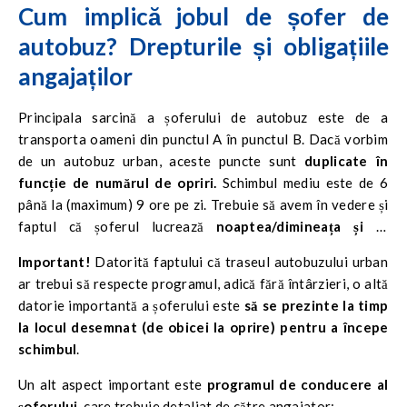
Cum implică jobul de șofer de
autobuz? Drepturile și obligațiile
angajaților
Principala sarcină a șoferului de autobuz este de a
transporta oameni din punctul A în punctul B. Dacă vorbim
de un autobuz urban, aceste puncte sunt
duplicate în
funcție de numărul de opriri.
Schimbul mediu este de 6
până la (maximum) 9 ore pe zi. Trebuie să avem în vedere și
faptul că șoferul lucrează
noaptea/dimineața și în
weekend sau de sărbători.
Important!
Datorită faptului că traseul autobuzului urban
ar trebui să respecte programul, adică fără întârzieri, o altă
datorie importantă a șoferului este
să se prezinte la timp
la locul desemnat (de obicei la oprire) pentru a începe
schimbul
.
Un alt aspect important este
programul de conducere al
șoferului
, care trebuie detaliat de către angajator: