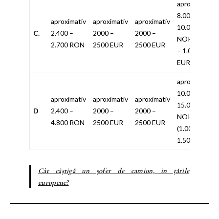
aproximativ
8.000 –
aproximativ
aproximativ
aproximativ
10.000
C.
2.400 –
2000 –
2000 –
NOK (800
2.700 RON
2500 EUR
2500 EUR
– 1.000
EUR)
aproximativ
10.000 –
aproximativ
aproximativ
aproximativ
15.000
D
2.400 –
2000 –
2000 –
NOK
4.800 RON
2500 EUR
2500 EUR
(1.000 –
1.500 EUR)
Cât câștigă un șofer de camion, în țările
europene?