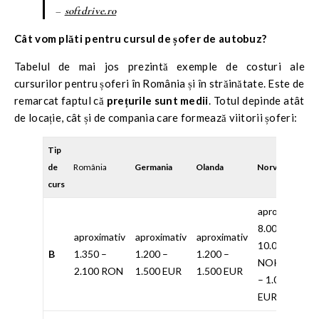
–
softdrive.ro
Cât vom plăti pentru cursul de șofer de autobuz?
Tabelul de mai jos prezintă exemple de costuri ale
cursurilor pentru șoferi în România și în străinătate. Este de
remarcat faptul că
prețurile sunt medii
. Totul depinde atât
de locație, cât și de compania care formează viitorii șoferi:
Tip
de
România
Germania
Olanda
Norvegia
curs
aproximativ
8.000 –
aproximativ
aproximativ
aproximativ
10.000
B
1.350 –
1.200 –
1.200 –
NOK (800
2.100 RON
1.500 EUR
1.500 EUR
– 1.000
EUR)