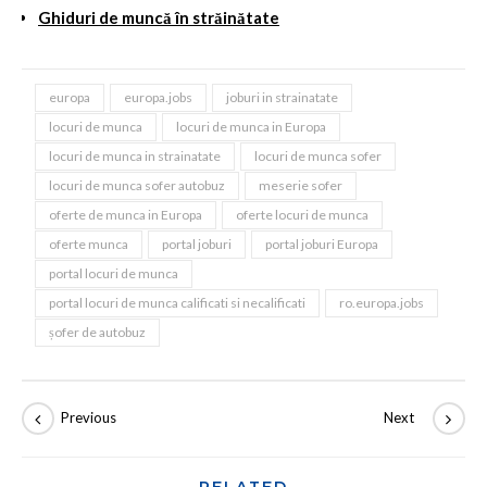
Ghiduri de muncă în străinătate
europa
europa.jobs
joburi in strainatate
locuri de munca
locuri de munca in Europa
locuri de munca in strainatate
locuri de munca sofer
locuri de munca sofer autobuz
meserie sofer
oferte de munca in Europa
oferte locuri de munca
oferte munca
portal joburi
portal joburi Europa
portal locuri de munca
portal locuri de munca calificati si necalificati
ro.europa.jobs
șofer de autobuz
RELATED