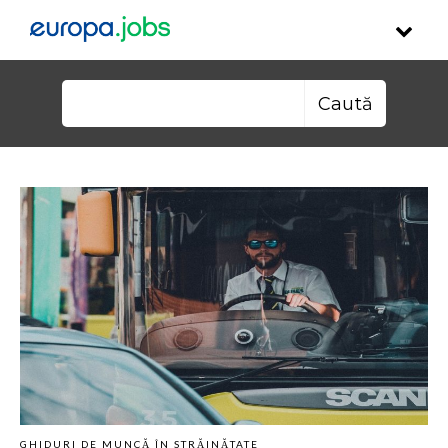
Skip to content
Caută după:
GHIDURI DE MUNCĂ ÎN STRĂINĂTATE